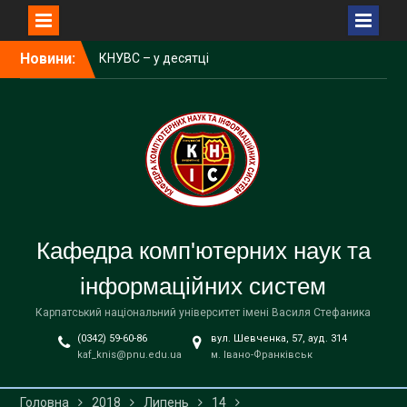
Перейти
Новини:
КНУВС – у десятці
до
найкращих ЗВО України за
вмісту
результатами
акредитаційних експертиз
Відбулися захисти
дипломних робіт на ОП
“Інформаційні системи та
технології”
Відбулися захисти
дипломних робіт на ОП
Кафедра комп'ютерних наук та
“Комп’ютерні науки”
інформаційних систем
Карпатський національний університет імені Василя Стефаника
(0342) 59-60-86
вул. Шевченка, 57, ауд. 314
kaf_knis@pnu.edu.ua
м. Івано-Франківськ
Головна
2018
Липень
14