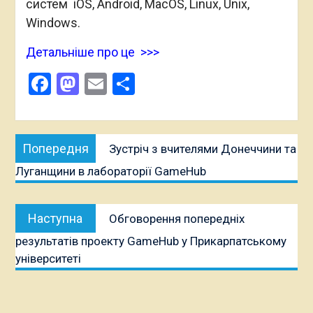
систем iOS, Android, MacOS, Linux, Unix,
Windows.
Детальніше про це >>>
Facebook
Mastodon
Email
Поділитися
Навігація
Попередня
Попередня
Зустріч з вчителями Донеччини та
записів
публікація:
Луганщини в лабораторії GameHub
Наступна
Наступна
Обговорення попередніх
публікація:
результатів проекту GameHub у Прикарпатському
університеті