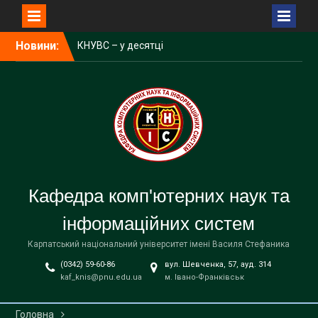
Перейти
Новини:
КНУВС – у десятці
до
найкращих ЗВО України за
вмісту
результатами
акредитаційних експертиз
Відбулися захисти
дипломних робіт на ОП
“Інформаційні системи та
технології”
Відбулися захисти
дипломних робіт на ОП
Кафедра комп'ютерних наук та
“Комп’ютерні науки”
інформаційних систем
Карпатський національний університет імені Василя Стефаника
(0342) 59-60-86
вул. Шевченка, 57, ауд. 314
kaf_knis@pnu.edu.ua
м. Івано-Франківськ
Головна