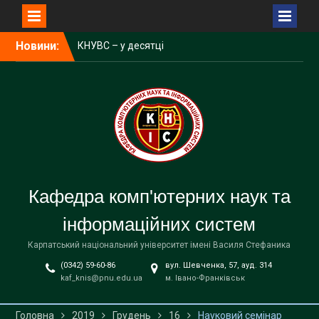
Перейти
Новини:
КНУВС – у десятці
до
найкращих ЗВО України за
вмісту
результатами
акредитаційних експертиз
Відбулися захисти
дипломних робіт на ОП
“Інформаційні системи та
технології”
Відбулися захисти
дипломних робіт на ОП
Кафедра комп'ютерних наук та
“Комп’ютерні науки”
інформаційних систем
Карпатський національний університет імені Василя Стефаника
(0342) 59-60-86
вул. Шевченка, 57, ауд. 314
kaf_knis@pnu.edu.ua
м. Івано-Франківськ
Головна
2019
Грудень
16
Науковий семінар